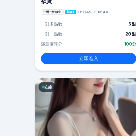
欲寶
ID: i349_301644
一對一忙線中
i349
一對多點數
5 
一對一點數
20 
滿意度評分
100
立即進入
在線