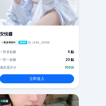
安悅醬
ID: i349_301116
一對多等待中
i349
一對多點數
5 點
一對一點數
20 點
滿意度評分
100分
立即進入
在線