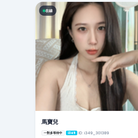
在線
馬寶兒
ID: i349_301389
一對多等待中
i349