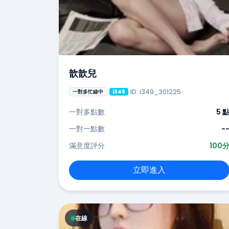
歆歆兒
ID: i349_301225
一對多忙線中
i349
一對多點數
5 
一對一點數
-
滿意度評分
100
立即進入
在線