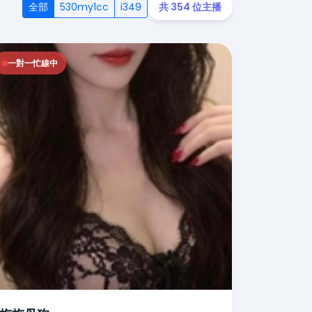
全部
530my1cc
i349
共 354 位主播
一對一忙線中