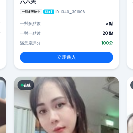
六六美
ID: i349_301606
一對多等待中
i349
點
一對多點數
5 點
點
一對一點數
20 點
分
滿意度評分
100分
立即進入
在線