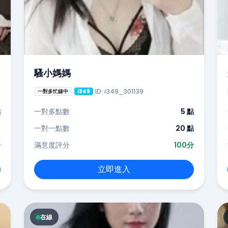
騷小媽媽
ID: i349_301139
一對多忙線中
i349
點
一對多點數
5 點
-
一對一點數
20 點
分
滿意度評分
100分
立即進入
在線