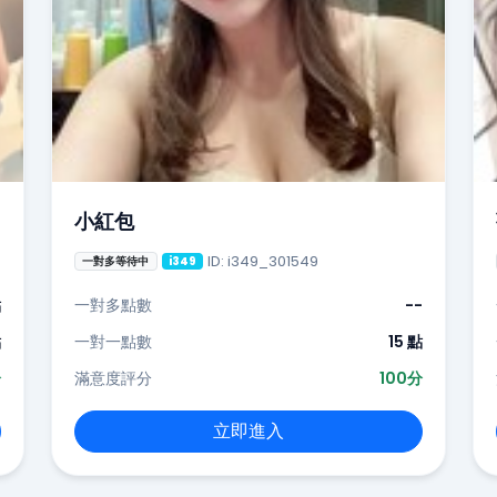
小紅包
ID: i349_301549
一對多等待中
i349
點
一對多點數
--
點
一對一點數
15 點
分
滿意度評分
100分
立即進入