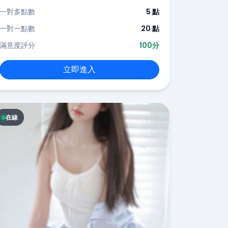
一對多點數
5 點
一對一點數
20 點
滿意度評分
100分
立即進入
在線