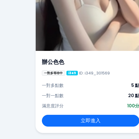
辦公色色
ID: i349_301569
一對多等待中
i349
一對多點數
5 
一對一點數
20 
滿意度評分
100
立即進入