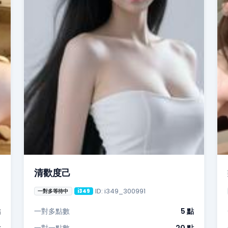
清歡度己
ID: i349_300991
一對多等待中
i349
點
一對多點數
5 點