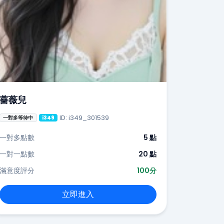
薔薇兒
ID: i349_301539
一對多等待中
i349
一對多點數
5 點
一對一點數
20 點
滿意度評分
100分
立即進入