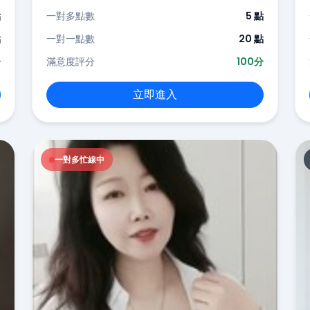
點
一對多點數
5 點
點
一對一點數
20 點
分
滿意度評分
100分
立即進入
一對多忙線中