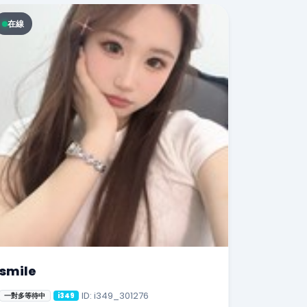
在線
smile
ID: i349_301276
一對多等待中
i349