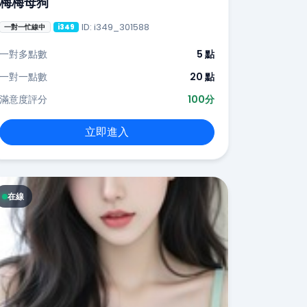
梅梅母狗
ID: i349_301588
一對一忙線中
i349
一對多點數
5 點
一對一點數
20 點
滿意度評分
100分
立即進入
在線